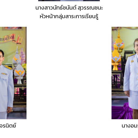
นางสาวนัทธ์ชนันต์ สุวรรณชนะ
หัวหน้ากลุ่มสาระการเรียนรู้
จรนิตย์
นางอมร