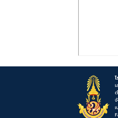
โ
เ
ต
จ
เ
F